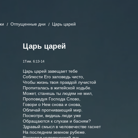
ки
Отпущенные дни
Царь царей
Царь царей
1Тим. 6:13-14
Царь царей завещает тебе
Соблюсти Его заповедь чисто,
Чтобы жизнь твоя правдой лучистой
Пропиталась в житейской ходьбе.
Может, станешь ты людям не мил,
Проповедуя Господа Слово,
Говори о Нем снова и снова,
Обличай прогнивающий мир.
Посмотри, видишь люди уже
Обращаются к слухам и басням?
Здравый смысл в человечестве гаснет
На последнем земном рубеже.
Растерял человеческий дух