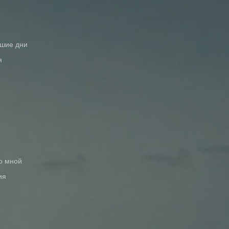
вшие дни
я
со мной
ия