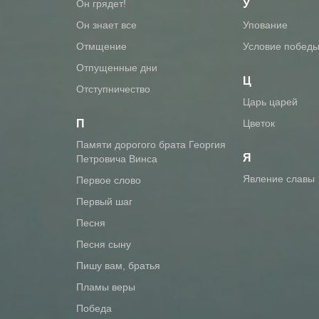
он грядет!
У
он знает все
упование
отмщение
условие побед
отпущенные дни
Ц
отступничество
царь царей
П
цветок
памяти дорогого брата Георгия
Я
Петровича Винса
явление славы
первое слово
первый шаг
песня
песня сыну
пишу вам, братья
пламы веры
победа