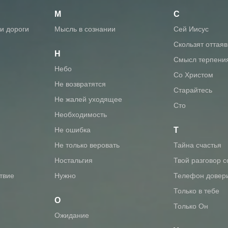
М
С
ни дороги
мысль в сознании
сей Иисус
скользят оттая
Н
смысл терпени
небо
со Христом
не возвратятся
старайтесь
не жалей уходящее
сто
необходимость
не ошибка
Т
не только веровать
тайна счастья
ностальгия
твой разговор 
твие
нужно
телефон довер
только в тебе
О
только Он
ожидание